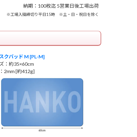
納期：100枚迄 5営業日後工場出荷
※工場入稿締切り平日15時 ※土・日・祝日を除く
クパッド M [PL-M]
ズ：約35×60cm
2mm [約412g]