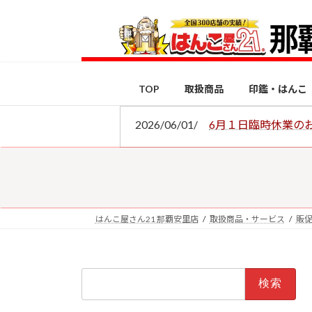
コ
ナ
ン
ビ
テ
ゲ
ン
ー
ツ
シ
TOP
取扱商品
印鑑・はんこ
へ
ョ
ス
ン
2026/06/01/
6月１日臨時休業の
キ
に
ッ
移
プ
動
はんこ屋さん21 那覇安里店
取扱商品・サービス
販
検
索: