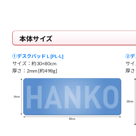
本体サイズ
①デスクパッド L [PL-L]
②デス
サイズ：約30×80cm
サイ
厚さ：2mm [約498g]
厚さ：