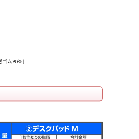
ゴム90％]