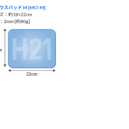
ウスパッド M [MO-M]
ズ：約18×22cm
2mm [約80g]