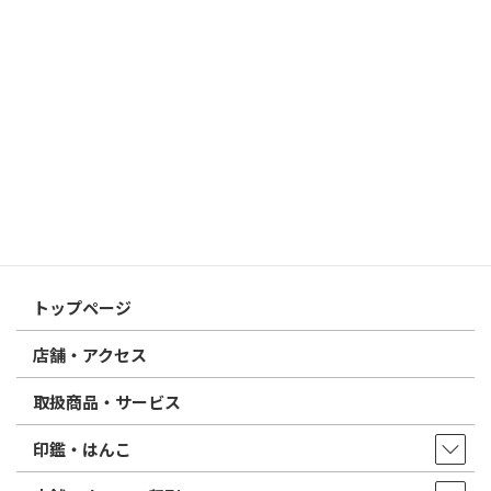
すめは？
2026/03/09
はんこ屋さん21からのお知らせ
電子印鑑の使い方は？メリットやデメリットも解説
2026/02/13
はんこ屋さん21からのお知らせ
印鑑の書体（古印体・篆書体・印相体・楷書体・行書体）とは？
特徴とフォントの選び方
はんこ屋さん21からのお知らせ一覧 ≫
トップページ
店舗・アクセス
取扱商品・サービス
印鑑・はんこ