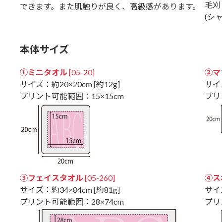
毛刈
できます。また肌触りが良く、高級感があります。
(シ
本体サイズ
①ミニタオル
[05-20]
②マ
サイズ：約20×20cm [約12g]
サイズ
プリント可能範囲：15×15cm
プリ
③フェイスタオル
[05-260]
④ス
サイズ：約34×84cm [約81g]
サイズ
プリント可能範囲：28×74cm
プリ