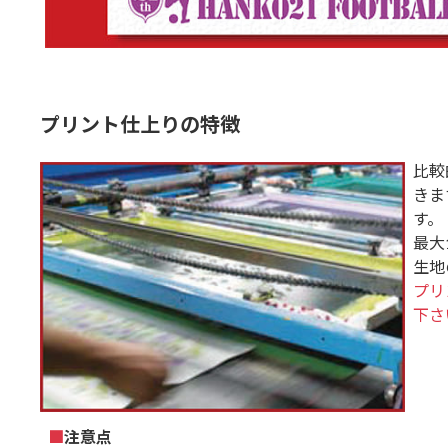
プリント仕上りの特徴
比較
きま
す。
最大
生地
プリ
下さ
■
注意点