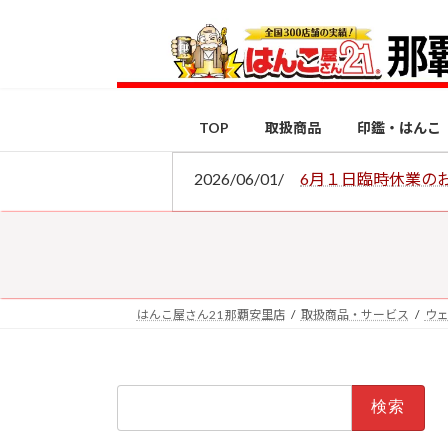
コ
ナ
ン
ビ
テ
ゲ
ン
ー
ツ
シ
TOP
取扱商品
印鑑・はんこ
へ
ョ
ス
ン
2026/06/01/
6月１日臨時休業の
キ
に
ッ
移
プ
動
はんこ屋さん21 那覇安里店
取扱商品・サービス
ウ
検
索: