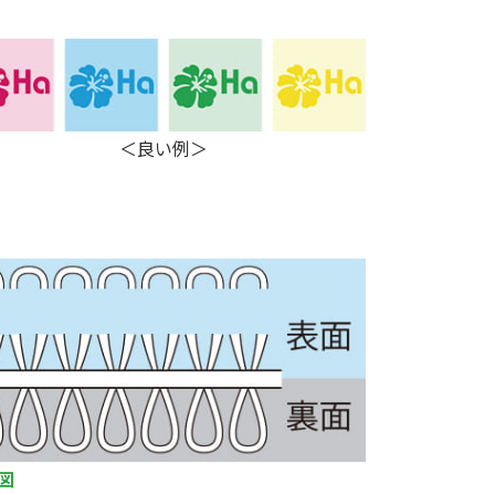
＜良い例＞
図